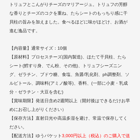
トリュフとこんがりチーズのマリアージュ。トリュフの芳醇
な香りとチーズのコクを重ね、たらシートのもっちり感に干
貝柱の旨みを加えました。食べるほどに味がほどけ、お酒が
進む逸品です。
【内容量】通常サイズ：10個
【原材料】プロセスチーズ(国内製造)、ほたて干貝柱、たら
シート(鱈すり身、でん粉、その他)、トリュフシーズニン
グ、ゼラチン、ブドウ糖、食塩、魚醤/乳化剤、ph調整剤、ソ
ルビトール、調味料(アミノ酸等)、香料、(一部に小麦・乳成
分・ゼラチン・大豆を含む)
【賞味期限】発送日含め2週間以上（開封後はできるだけお早
めにお召し上がりください）
【保存方法】直射日光や高温多湿を避け、常温で保存してく
ださい。
【配送方法】ゆうパケット
3,000円以上（税込）のご購入で送