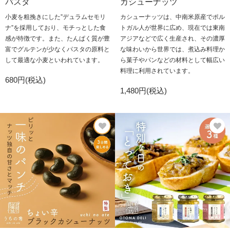
パスタ
カシューナッツ
小麦を粗挽きにした”デュラムセモリ
カシューナッツは、中南米原産でポル
ナ”を採用しており、モチっとした食
トガル人が世界に広め、現在では東南
感が特徴です。また、たんぱく質が豊
アジアなどで広く生産され、その濃厚
富でグルテンが少なくパスタの原料と
な味わいから世界では、煮込み料理か
して最適な小麦といわれています。
ら菓子やパンなどの材料として幅広い
料理に利用されています。
680円(税込)
1,480円(税込)