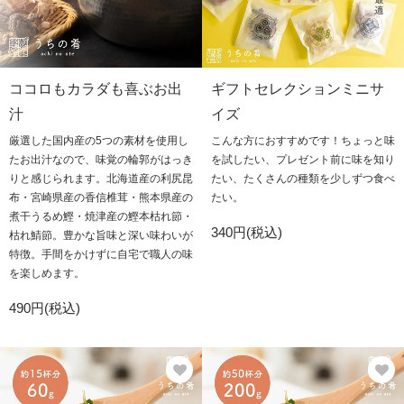
ココロもカラダも喜ぶお出
ギフトセレクションミニサ
汁
イズ
厳選した国内産の5つの素材を使用し
こんな方におすすめです！ちょっと味
たお出汁なので、味覚の輪郭がはっき
を試したい、プレゼント前に味を知り
りと感じられます。北海道産の利尻昆
たい、たくさんの種類を少しずつ食べ
布・宮崎県産の香信椎茸・熊本県産の
たい。
煮干うるめ鰹・焼津産の鰹本枯れ節・
340円(税込)
枯れ鯖節。豊かな旨味と深い味わいが
特徴。手間をかけずに自宅で職人の味
を楽しめます。
490円(税込)