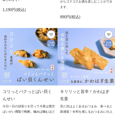
がらゴクゴクお酒を楽しむことができ
ます。
1,190円(税込)
890円(税込)
コリっとパクっとばい貝く
キリリッと旨辛！かわはぎ
んせい
生姜
今日一日の頑張りを労って今夜は贅沢
見た目はよくあるおつまみ、食べると
ばいがい燻製で晩酌。噛めば噛むほど
新感覚！令和を感じるおつまみに仕上