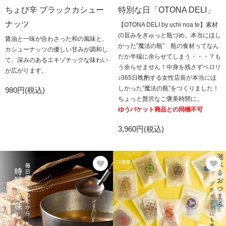
ちょび辛 ブラックカシュー
特別な日「OTONA DELI」
ナッツ
【OTONA DELI by uchi noa te】素材
の旨みをぎゅっと瓶づめ。本当にほし
醤油と一味が合わさった和の風味と、
かった”魔法の瓶” 瓶の食材ってなん
カシューナッツの優しい甘みが調和し
だか半端に余らせてしまう・・・？も
て、深みのあるエキゾチックな味わい
う余らせません！中身を残さずペロリ
が広がります。
♪365日晩酌する女性店長が本当にほ
しかった”魔法の瓶”をつくりました！
980円(税込)
ちょっと贅沢なご褒美時間に。
ゆうパケット商品との同梱不可
3,960円(税込)