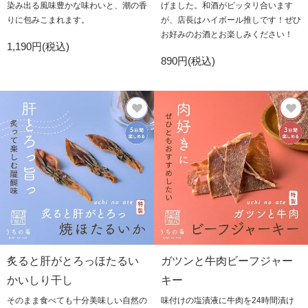
染み出る風味豊かな味わいと、潮の香
げました。和酒がピッタリ合います
りに包みこまれます。
が、店長はハイボール推しです！ぜひ
お好みのお酒とお楽しみください！
1,190円(税込)
890円(税込)
炙ると肝がとろっほたるい
ガツンと牛肉ビーフジャー
かいしり干し
キー
そのまま食べても十分美味しい自然の
味付けの塩漬液に牛肉を24時間漬け