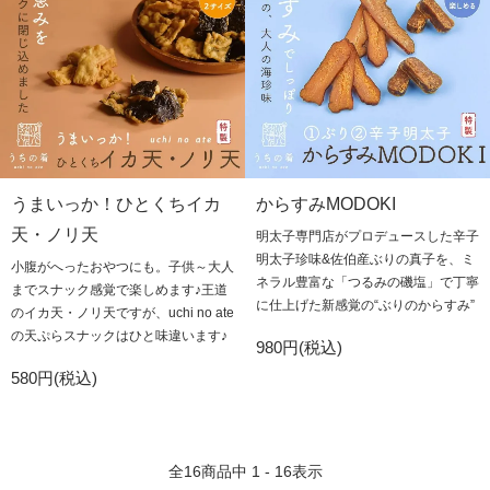
うまいっか！ひとくちイカ
からすみMODOKI
天・ノリ天
明太子専門店がプロデュースした辛子
明太子珍味&佐伯産ぶりの真子を、ミ
小腹がへったおやつにも。子供～大人
ネラル豊富な「つるみの磯塩」で丁寧
までスナック感覚で楽しめます♪王道
に仕上げた新感覚の“ぶりのからすみ”
のイカ天・ノリ天ですが、uchi no ate
の天ぷらスナックはひと味違います♪
980円(税込)
580円(税込)
全
16
商品中
1 - 16
表示