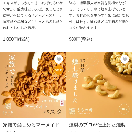
エキスがしっかりつまったほたるいか
込み、燻製職人が肉質を見極めなが
ですが、醍醐味といえば、炙ったとき
ら、じっくり丁寧に焼き上げていま
に中から出てくる「とろとろの肝」。
す。素材の味を生かすために余計な味
日本酒や焼酎などキリっと系のお酒と
付けはせず、噛むほどに牛肉の旨味と
飲むとおいしさ倍増。
コクが味わえます。
1,090円(税込)
980円(税込)
家族で楽しめるマーメイド
燻製のプロが仕上げた燻製