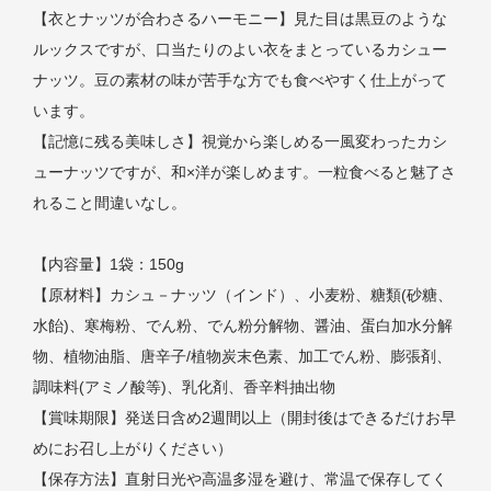
【衣とナッツが合わさるハーモニー】見た目は黒豆のような
ルックスですが、口当たりのよい衣をまとっているカシュー
ナッツ。豆の素材の味が苦手な方でも食べやすく仕上がって
います。
【記憶に残る美味しさ】視覚から楽しめる一風変わったカシ
ューナッツですが、和×洋が楽しめます。一粒食べると魅了さ
れること間違いなし。
【内容量】1袋：150g
【原材料】カシュ－ナッツ（インド）、小麦粉、糖類(砂糖、
水飴)、寒梅粉、でん粉、でん粉分解物、醤油、蛋白加水分解
物、植物油脂、唐辛子/植物炭末色素、加工でん粉、膨張剤、
調味料(アミノ酸等)、乳化剤、香辛料抽出物
【賞味期限】発送日含め2週間以上（開封後はできるだけお早
めにお召し上がりください）
【保存方法】直射日光や高温多湿を避け、常温で保存してく