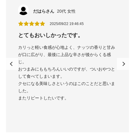
だはらさん
20代 女性
2025/09/22 19:46:45
とてもおいしかったです。
止まら
す(￣▽
カリっと軽い食感が心地よく、ナッツの香りと甘み
ナッツが
す。
が口に広がり、最後に上品な辛さが後からくる感
く、美味
じ。
届いて、
おつまみにももちろんいいのですが、ついおやつと
もりで、
して食べてしまいます。
めっちゃ
クセになる美味しさというのはこのことだと思いま
した！ナ
した。
してコー
またリピートしたいです。
いなのの
これは飲
の大きさ
袋にいっ