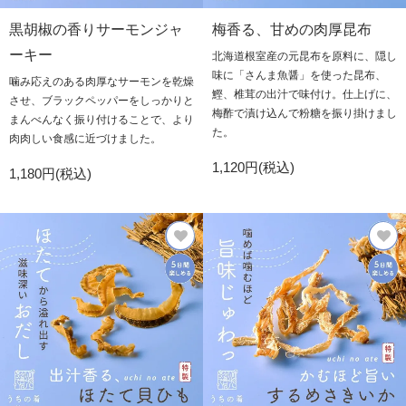
黒胡椒の香りサーモンジャ
梅香る、甘めの肉厚昆布
ーキー
北海道根室産の元昆布を原料に、隠し
味に「さんま魚醤」を使った昆布、
噛み応えのある肉厚なサーモンを乾燥
鰹、椎茸の出汁で味付け。仕上げに、
させ、ブラックペッパーをしっかりと
梅酢で漬け込んで粉糖を振り掛けまし
まんべんなく振り付けることで、より
た。
肉肉しい食感に近づけました。
1,120円(税込)
1,180円(税込)