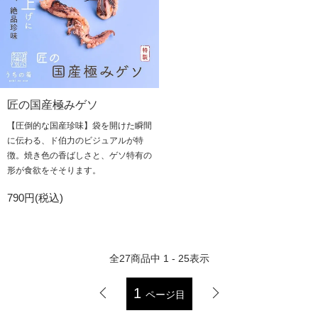
匠の国産極みゲソ
【圧倒的な国産珍味】袋を開けた瞬間
に伝わる、ド伯力のビジュアルが特
徴。焼き色の香ばしさと、ゲソ特有の
形が食欲をそそります。
790円(税込)
全
27
商品中
1 - 25
表示
1
ページ目