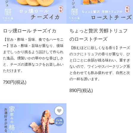
ロッ燻ロール チーズイカ
ちょっと贅沢 芳醇トリュフ
のローストチーズ
【甘み・酢味・旨味、奏でるハーモニ
ー】甘み・酢味・旨味が重なり、後味
【飲むほどに欲しくなる香り】チーズ
までしっかり残るよう設計して作られ
のコクにトリュフの香りが重なり、ひ
た逸品。燻製いかの華やかな香ばしさ
と口ごとに余韻が残る味わい。重すぎ
と、チーズの濃厚なコクをお楽しみい
ないので、ワインやスパークリング系
ただけます。
と合わせても飲み疲れせず、自然と次
の一杯を誘います。
790円(税込)
890円(税込)