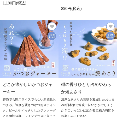
1,190円(税込)
890円(税込)
どこか懐かしいかつおジャ
磯の香りひとり占めやわら
ーキー
か焼あさり
鰹節でも鰹スライスでもない新感覚お
濃厚なあさりの旨味を凝縮したおつま
つまみ。適度な硬さのかつおスティッ
み×日本酒で今晩一杯いかがでしょう
ク。ビールやすっきりしたジンソーダ
か？口いっぱいに広がる至福の時間を
とも相性抜群。ワイングラスに立てて
お楽しみください。