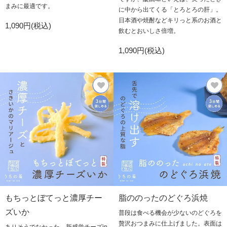
まみに最適です。
に中から出てくる「とろとろの肝」。
日本酒や焼酎などキリっと系のお酒と
1,090円(税込)
飲むとおいしさ倍増。
1,090円(税込)
もちっとぼてっと濃厚チー
脂ののったのどぐろ浜焼
ズいか
普段は食べる機会が少ないのどぐろを
贅沢おつまみに仕上げました。表面は