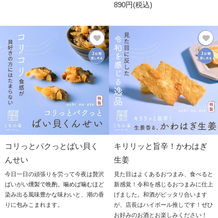
890円(税込)
コリっとパクっとばい貝く
キリリッと旨辛！かわはぎ
んせい
生姜
今日一日の頑張りを労って今夜は贅沢
見た目はよくあるおつまみ、食べると
ばいがい燻製で晩酌。噛めば噛むほど
新感覚！令和を感じるおつまみに仕上
染み出る風味豊かな味わいと、潮の香
げました。和酒がピッタリ合います
りに包みこまれます。
が、店長はハイボール推しです！ぜひ
お好みのお酒とお楽しみください！