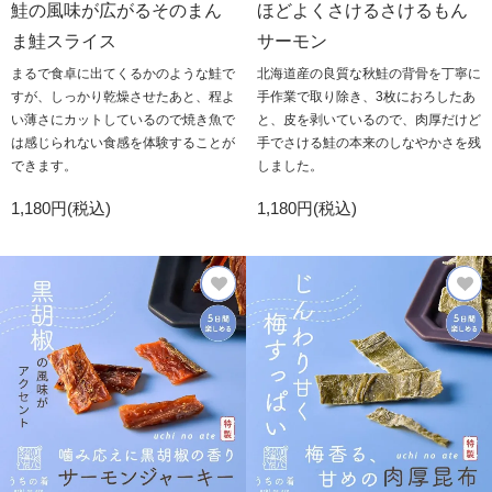
鮭の風味が広がるそのまん
ほどよくさけるさけるもん
ま鮭スライス
サーモン
まるで食卓に出てくるかのような鮭で
北海道産の良質な秋鮭の背骨を丁寧に
すが、しっかり乾燥させたあと、程よ
手作業で取り除き、3枚におろしたあ
い薄さにカットしているので焼き魚で
と、皮を剥いているので、肉厚だけど
は感じられない食感を体験することが
手でさける鮭の本来のしなやかさを残
できます。
しました。
1,180円(税込)
1,180円(税込)