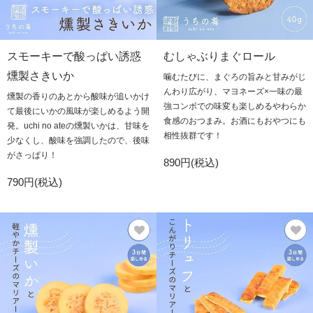
スモーキーで酸っぱい誘惑
むしゃぶりまぐロール
燻製さきいか
噛むたびに、まぐろの旨みと甘みがじ
んわり広がり、マヨネーズ×一味の最
燻製の香りのあとから酸味が追いかけ
強コンボでの味変も楽しめるやわらか
て最後にいかの風味が楽しめるよう開
食感のおつまみ。お酒にもおやつにも
発。uchi no ateの燻製いかは、甘味を
相性抜群です！
少なくし、酸味を強調したので、後味
がさっぱり！
890円(税込)
790円(税込)