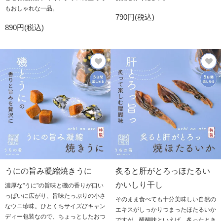
もおしゃれな一品。
790円(税込)
890円(税込)
うにの旨み凝縮焼きうに
炙ると肝がとろっほたるい
かいしり干し
濃厚な"うに"の旨味と磯の香りが口い
っぱいに広がり、旨味たっぷりの小さ
そのまま食べても十分美味しい自然の
なウニ珍味。ひとくちサイズびキャン
エキスがしっかりつまったほたるいか
ディー包装なので、ちょっとしたおつ
ですが、醍醐味といえば、炙ったとき