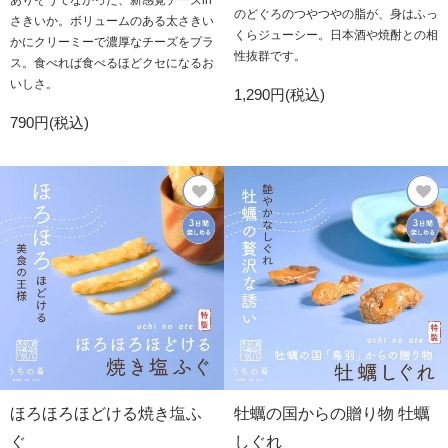
ありそうでなかった、新感覚チーズin
のどぐろのつやつやの脂が、身はふっ
さきいか。ボリュームのある太さきい
くらジューシー。日本酒や焼酎との相
かにクリーミーで濃厚なチーズをプラ
性抜群です。
ス。食べれば食べるほどクセになるお
いしさ。
1,290円(税込)
790円(税込)
ほろほろほどける焼き塩ふ
牡蠣の国からの贈り物 牡蠣
ぐ
しぐれ