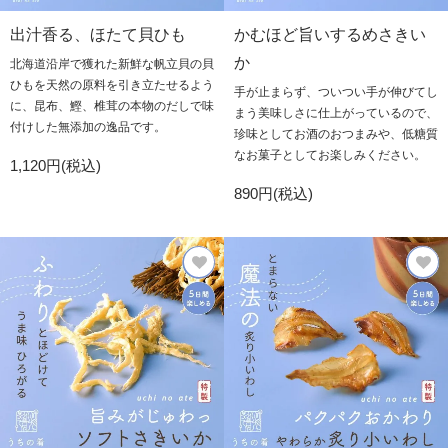
出汁香る、ほたて貝ひも
かむほど旨いするめさきい
か
北海道沿岸で獲れた新鮮な帆立貝の貝
ひもを天然の原料を引き立たせるよう
手が止まらず、ついつい手が伸びてし
に、昆布、鰹、椎茸の本物のだしで味
まう美味しさに仕上がっているので、
付けした無添加の逸品です。
珍味としてお酒のおつまみや、低糖質
なお菓子としてお楽しみください。
1,120円(税込)
890円(税込)